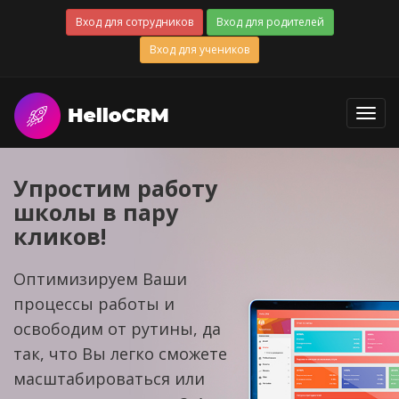
Вход для сотрудников
Вход для родителей
Вход для учеников
Toggl
navig
Упростим работу
школы в пару
кликов!
Оптимизируем Ваши
процессы работы и
освободим от рутины, да
так, что Вы легко сможете
масштабироваться или