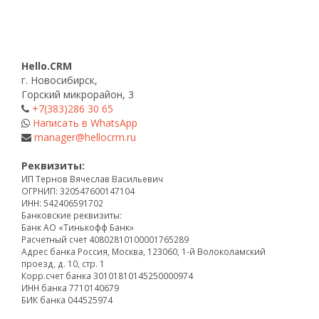
Hello.CRM
г. Новосибирск,
Горский микрорайон, 3
+7(383)286 30 65
Написать в WhatsApp
manager@hellocrm.ru
Реквизиты:
ИП Тернов Вячеслав Васильевич
ОГРНИП: 320547600147104
ИНН: 542406591702
Банковские реквизиты:
Банк АО «Тинькофф Банк»
Расчетный счет 40802810100001765289
Адрес банка Россия, Москва, 123060, 1-й Волоколамский
проезд, д. 10, стр. 1
Корр.счет банка 30101810145250000974
ИНН банка 7710140679
БИК банка 044525974